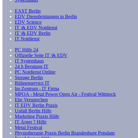
EAST Berlin
EDV Dienstleistungen in Berlin
EDV Science
IT \& EDV Notdienst
IT \& EDV Berlin
IT Notdienst
PC Hilfe 24
Offizielle Seite IT \& EDV
IT Systemhaus
24 h Beratung IT
PC Notdienst Online
Storage Berlin
Bühnenservice IT
Im Zentrum - IT Firma
MPOA - Metal Power Open Air - Festival Wittstock
Ehe Versprechen
IT EDV Berlin Praxis
Unfall Berlin Hilfe
Marketing Praxis Hilfe
IT Ärger ? Hilfe
Metal Festival
Physiotherapie Praxis Berlin Brandenburg Potsdam