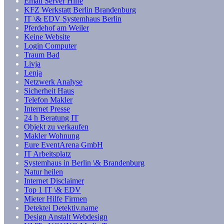
Email Server Hilfe
KFZ Werkstatt Berlin Brandenburg
IT \& EDV Systemhaus Berlin
Pferdehof am Weiler
Keine Website
Login Computer
Traum Bad
Livja
Lenja
Netzwerk Analyse
Sicherheit Haus
Telefon Makler
Internet Presse
24 h Beratung IT
Objekt zu verkaufen
Makler Wohnung
Eure EventArena GmbH
IT Arbeitsplatz
Systemhaus in Berlin \& Brandenburg
Natur heilen
Internet Disclaimer
Top 1 IT \& EDV
Mieter Hilfe Firmen
Detektei Detektiv.name
Design Anstalt Webdesign