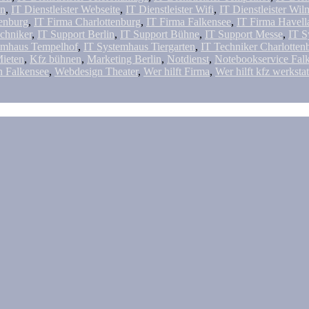
in
,
IT Dienstleister Webseite
,
IT Dienstleister Wifi
,
IT Dienstleister Wil
enburg
,
IT Firma Charlottenburg
,
IT Firma Falkensee
,
IT Firma Havell
chniker
,
IT Support Berlin
,
IT Support Bühne
,
IT Support Messe
,
IT S
emhaus Tempelhof
,
IT Systemhaus Tiergarten
,
IT Techniker Charlotten
ieten
,
Kfz bühnen
,
Marketing Berlin
,
Notdienst
,
Notebookservice Fal
 Falkensee
,
Webdesign Theater
,
Wer hilft Firma
,
Wer hilft kfz werkstat