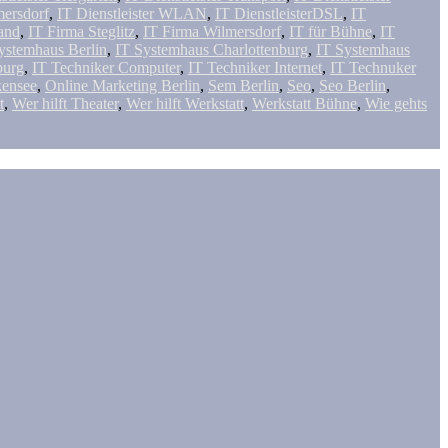
mersdorf
,
IT Dienstleister WLAN
,
IT DienstleisterDSL
,
IT
and
,
IT Firma Steglitz
,
IT Firma Wilmersdorf
,
IT für Bühne
,
IT
ystemhaus Berlin
,
IT Systemhaus Charlottenburg
,
IT Systemhaus
burg
,
IT Techniker Computer
,
IT Techniker Internet
,
IT Technuker
kensee
,
Online Marketing Berlin
,
Sem Berlin
,
Seo
,
Seo Berlin
,
t
,
Wer hilft Theater
,
Wer hilft Werkstatt
,
Werkstatt Bühne
,
Wie gehts