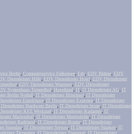
vice Berlin
,
Computerservice Falkensee
,
Edv
,
EDV Bühne
,
EDV
V Dienstleister Hilfe
,
EDV Dienstleister Hotel
,
EDV Dienstleister
Tempelhof
,
EDV Dienstleister Wannsee
,
EDV Dienstleister
DV Systemhaus Tempelhof
,
Havelland
,
IT
,
IT Dienstleister AG
,
IT
ster Berlin Notfall
,
IT Dienstleister Briseland
,
IT Dienstleister
Dienstleister Empfelung
,
IT Dienstleister Experten
,
IT Dienstleister
 Dienstleister Hardware Berlin
,
IT Dienstleister heute
,
IT Dienstleister
Dienstleister KFZ Werkstatt
,
IT Dienstleister Kudamm
,
IT
leister Mariendorf
,
IT Dienstleister Marienfelde
,
IT Dienstleister
nstleister Radeland
,
IT Dienstleister Router
,
IT Dienstleister
ster Spandau
,
IT Dienstleister Sresow
,
IT Dienstleister Staaken
,
IT
stleister Tiergarten
,
IT Dienstleister Transport
,
IT Dienstleister