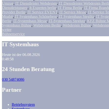
Umzug
,
IT Dienstleister Webdesign
,
IT Dienstleister Webdesign Berl
Dienstleistungen
,
It Experten berlin
,
IT Firma Berlin
,
IT Firma Brand
Provider Berlin
,
IT Service EVENT
,
IT Service Messe
,
IT Service Te
Moabit
,
IT Systemhaus Schöneberg
,
IT Systemhaus Steglitz
,
IT Syst
Berlin
,
IT-Systemhaus Messe
,
IT-Systemhaus Steglutz
,
KFZ Bühne M
Systemhaus Bühne
,
Webdesign Berlin
,
Webdesign Bühne
,
Webdesign
weiter
Bühnenservice
IT Systemhaus
Heute ist der 06.08.2026
0:48:59
24 Stunden Beratung
030 54874086
Partner
Betriebssystem
Systemhaus