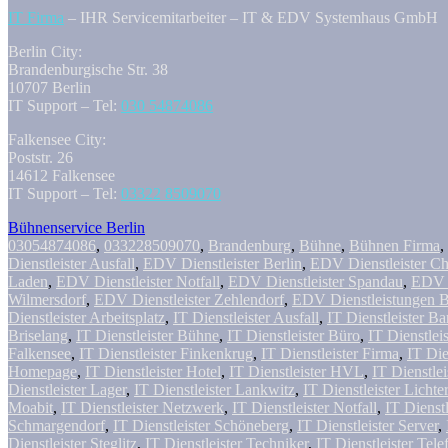
IT Firma
– IHR Servicemitarbeiter – IT & EDV Systemhaus GmbH
Berlin City:
Brandenburgische Str. 38
10707 Berlin
IT Support – Tel:
030 54874086
Falkensee City:
Poststr. 26
14612 Falkensee
IT Support – Tel:
03322 8509070
Bühnenservice Berlin
03054874086
,
033228509070
,
Brandenburg
,
Bühne
,
Bühnen Firma
,
Dienstleister Ausfall
,
EDV Dienstleister Berlin
,
EDV Dienstleister Ch
Laden
,
EDV Dienstleister Notfall
,
EDV Dienstleister Spandau
,
EDV D
Wilmersdorf
,
EDV Dienstleister Zehlendorf
,
EDV Dienstleistungen B
Dienstleister Arbeitsplatz
,
IT Dienstleister Ausfall
,
IT Dienstleister Ba
Briselang
,
IT Dienstleister Bühne
,
IT Dienstleister Büro
,
IT Dienstlei
Falkensee
,
IT Dienstleister Finkenkrug
,
IT Dienstleister Firma
,
IT Die
Homepage
,
IT Dienstleister Hotel
,
IT Dienstleister HVL
,
IT Dienstlei
Dienstleister Lager
,
IT Dienstleister Lankwitz
,
IT Dienstleister Lichte
Moabit
,
IT Dienstleister Netzwerk
,
IT Dienstleister Notfall
,
IT Dienstl
Schmargendorf
,
IT Dienstleister Schöneberg
,
IT Dienstleister Server
,
Dienstleister Steglitz
,
IT Dienstleister Techniker
,
IT Dienstleister Tele