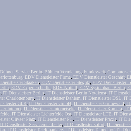
Bühnen Service Berlin
,
Bühnen Vermietung
,
bundesweit
,
Computerser
arlottenburg
,
EDV Dienstleister Firma
,
EDV Dienstleister Geschäft
,
ED
ienstleister Staaken
,
EDV Dienstleister Steglitz
,
EDV Dienstleister 
erlin
,
EDV Experten berlin
,
EDV Notfall
,
EDV Systemhaus Berlin
,
E
r
,
IT Dienstleister Berlin
,
IT Dienstleister Berlin Notdienst
,
IT Dienstlei
ster Charlottenburg
,
IT Dienstleister Dahlem
,
IT Dienstleister DSL
,
IT 
nstleister GbR
,
IT Dienstleister GmbH
,
IT Dienstleister Grunewald
,
IT
ster Internet
,
IT Dienstleister Internetseite
,
IT Dienstleister Kamera
,
IT 
rfelde
,
IT Dienstleister Lichterfelde Ost
,
IT Dienstleister LTE
,
IT Dienst
eister Olivaer Platz
,
IT Dienstleister PC
,
IT Dienstleister Praxis
,
IT Die
IT Dienstleister Servicemitarbeiter
,
IT Dienstleister sofort
,
IT Dienstlei
fon
,
IT Dienstleister Telefonanlage
,
IT Dienstleister Tempelhof
,
IT Dien