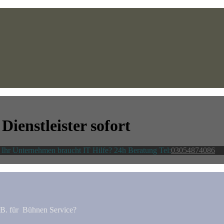
 Dienstleister sofort
t Ihr Unternehmen braucht IT Hilfe? 24h Beratung Tel:
03054874086
z.B. für Bühnen Service?