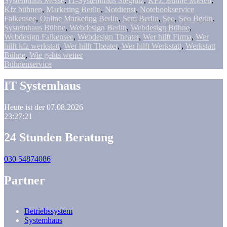
Systemhaus Messe
,
IT-Systemhaus Steglutz
,
KFZ Bühne Mieten
,
Kfz bühnen
,
Marketing Berlin
,
Notdienst
,
Notebookservice
Falkensee
,
Online Marketing Berlin
,
Sem Berlin
,
Seo
,
Seo Berlin
,
Systemhaus Bühne
,
Webdesign Berlin
,
Webdesign Bühne
,
Webdesign Falkensee
,
Webdesign Theater
,
Wer hilft Firma
,
Wer
hilft kfz werkstatt
,
Wer hilft Theater
,
Wer hilft Werkstatt
,
Werkstatt
Bühne
,
Wie gehts weiter
Bühnenservice
IT Systemhaus
Heute ist der 07.08.2026
23:27:21
24 Stunden Beratung
030 54874086
Partner
Betriebssystem
Systemhaus