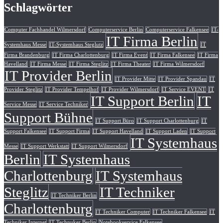
Schlagwörter
Computer Fachhandel Wilmersdorf
Computerservice Berlin
Computerservice Falkensee
IT-
IT Firma Berlin
Systemhaus Messe
IT-Systemhaus Steglutz
IT
Firma Brandenburg
IT Firma Charlottenburg
IT Firma Event
IT Firma Falkensee
IT Firma
Havelland
IT Firma Messe
IT Firma Steglitz
IT Firma Theater
IT Firma Wilmersdorf
IT Provider Berlin
IT Provider Mitte
IT Provider Spandau
IT
Provider Steglitz
IT Provider Tempelhof
IT Provider Wilmersdorf
IT Service EVENT
IT
IT Support Berlin
IT
Service Messe
IT Service Techniker
Support Bühne
IT Support Büro
IT Support Charlottenburg
IT
Support Falkensee
IT Support Firma
IT Support Havelland
IT Support Laden
IT Support
IT Systemhaus
Messe
IT Support Werkstatt
IT Support Wilmersdorf
Berlin
IT Systemhaus
Charlottenburg
IT Systemhaus
Steglitz
IT Techniker
IT Techniker Berlin
Charlottenburg
IT Techniker Computer
IT Techniker Falkensee
IT
Techniker Internet
IT Technuker Berlin
Notebookservice Falkensee