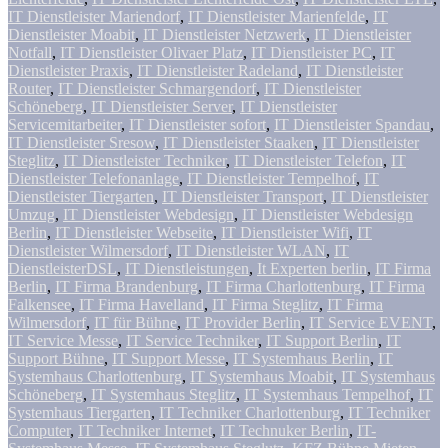
IT Dienstleister Mariendorf
,
IT Dienstleister Marienfelde
,
IT
Dienstleister Moabit
,
IT Dienstleister Netzwerk
,
IT Dienstleister
Notfall
,
IT Dienstleister Olivaer Platz
,
IT Dienstleister PC
,
IT
Dienstleister Praxis
,
IT Dienstleister Radeland
,
IT Dienstleister
Router
,
IT Dienstleister Schmargendorf
,
IT Dienstleister
Schöneberg
,
IT Dienstleister Server
,
IT Dienstleister
Servicemitarbeiter
,
IT Dienstleister sofort
,
IT Dienstleister Spandau
,
IT Dienstleister Sresow
,
IT Dienstleister Staaken
,
IT Dienstleister
Steglitz
,
IT Dienstleister Techniker
,
IT Dienstleister Telefon
,
IT
Dienstleister Telefonanlage
,
IT Dienstleister Tempelhof
,
IT
Dienstleister Tiergarten
,
IT Dienstleister Transport
,
IT Dienstleister
Umzug
,
IT Dienstleister Webdesign
,
IT Dienstleister Webdesign
Berlin
,
IT Dienstleister Webseite
,
IT Dienstleister Wifi
,
IT
Dienstleister Wilmersdorf
,
IT Dienstleister WLAN
,
IT
DienstleisterDSL
,
IT Dienstleistungen
,
It Experten berlin
,
IT Firma
Berlin
,
IT Firma Brandenburg
,
IT Firma Charlottenburg
,
IT Firma
Falkensee
,
IT Firma Havelland
,
IT Firma Steglitz
,
IT Firma
Wilmersdorf
,
IT für Bühne
,
IT Provider Berlin
,
IT Service EVENT
,
IT Service Messe
,
IT Service Techniker
,
IT Support Berlin
,
IT
Support Bühne
,
IT Support Messe
,
IT Systemhaus Berlin
,
IT
Systemhaus Charlottenburg
,
IT Systemhaus Moabit
,
IT Systemhaus
Schöneberg
,
IT Systemhaus Steglitz
,
IT Systemhaus Tempelhof
,
IT
Systemhaus Tiergarten
,
IT Techniker Charlottenburg
,
IT Techniker
Computer
,
IT Techniker Internet
,
IT Technuker Berlin
,
IT-