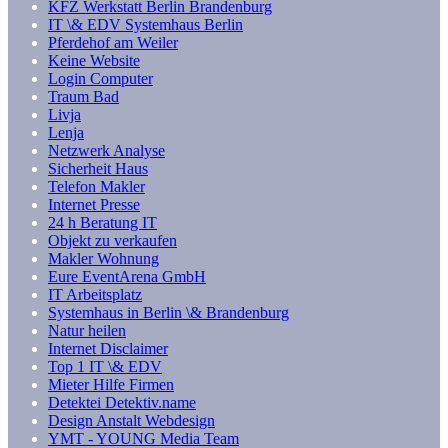
KFZ Werkstatt Berlin Brandenburg
IT \& EDV Systemhaus Berlin
Pferdehof am Weiler
Keine Website
Login Computer
Traum Bad
Livja
Lenja
Netzwerk Analyse
Sicherheit Haus
Telefon Makler
Internet Presse
24 h Beratung IT
Objekt zu verkaufen
Makler Wohnung
Eure EventArena GmbH
IT Arbeitsplatz
Systemhaus in Berlin \& Brandenburg
Natur heilen
Internet Disclaimer
Top 1 IT \& EDV
Mieter Hilfe Firmen
Detektei Detektiv.name
Design Anstalt Webdesign
YMT - YOUNG Media Team