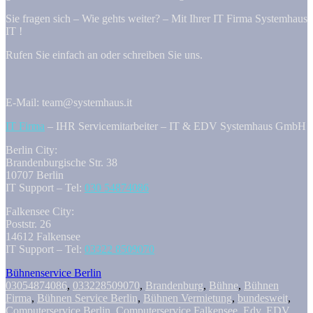
Sie fragen sich – Wie gehts weiter? – Mit Ihrer IT Firma Systemhaus
IT !
Rufen Sie einfach an oder schreiben Sie uns.
E-Mail: team@systemhaus.it
IT Firma
– IHR Servicemitarbeiter – IT & EDV Systemhaus GmbH
Berlin City:
Brandenburgische Str. 38
10707 Berlin
IT Support – Tel:
030 54874086
Falkensee City:
Poststr. 26
14612 Falkensee
IT Support – Tel:
03322 8509070
Bühnenservice Berlin
03054874086
,
033228509070
,
Brandenburg
,
Bühne
,
Bühnen
Firma
,
Bühnen Service Berlin
,
Bühnen Vermietung
,
bundesweit
,
Computerservice Berlin
,
Computerservice Falkensee
,
Edv
,
EDV