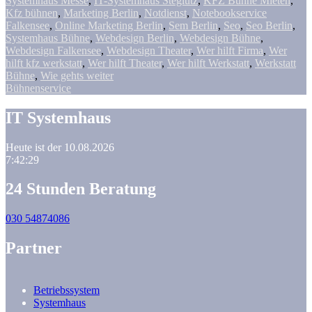
Systemhaus Messe
,
IT-Systemhaus Steglutz
,
KFZ Bühne Mieten
,
Kfz bühnen
,
Marketing Berlin
,
Notdienst
,
Notebookservice
Falkensee
,
Online Marketing Berlin
,
Sem Berlin
,
Seo
,
Seo Berlin
,
Systemhaus Bühne
,
Webdesign Berlin
,
Webdesign Bühne
,
Webdesign Falkensee
,
Webdesign Theater
,
Wer hilft Firma
,
Wer
hilft kfz werkstatt
,
Wer hilft Theater
,
Wer hilft Werkstatt
,
Werkstatt
Bühne
,
Wie gehts weiter
Bühnenservice
IT Systemhaus
Heute ist der 10.08.2026
7:42:29
24 Stunden Beratung
030 54874086
Partner
Betriebssystem
Systemhaus