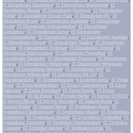
IT Dienstleister Mariendorf
,
IT Dienstleister Marienfelde
,
IT
Dienstleister Moabit
,
IT Dienstleister Netzwerk
,
IT Dienstleister
Notfall
,
IT Dienstleister Olivaer Platz
,
IT Dienstleister PC
,
IT
Dienstleister Praxis
,
IT Dienstleister Radeland
,
IT Dienstleister
Router
,
IT Dienstleister Schmargendorf
,
IT Dienstleister
Schöneberg
,
IT Dienstleister Server
,
IT Dienstleister
Servicemitarbeiter
,
IT Dienstleister sofort
,
IT Dienstleister Spandau
,
IT Dienstleister Sresow
,
IT Dienstleister Staaken
,
IT Dienstleister
Steglitz
,
IT Dienstleister Techniker
,
IT Dienstleister Telefon
,
IT
Dienstleister Telefonanlage
,
IT Dienstleister Tempelhof
,
IT
Dienstleister Tiergarten
,
IT Dienstleister Transport
,
IT Dienstleister
Umzug
,
IT Dienstleister Webdesign
,
IT Dienstleister Webdesign
Berlin
,
IT Dienstleister Webseite
,
IT Dienstleister Wifi
,
IT
Dienstleister Wilmersdorf
,
IT Dienstleister WLAN
,
IT
DienstleisterDSL
,
IT Dienstleistungen
,
It Experten berlin
,
IT Firma
Berlin
,
IT Firma Brandenburg
,
IT Firma Charlottenburg
,
IT Firma
Falkensee
,
IT Firma Havelland
,
IT Firma Steglitz
,
IT Firma
Wilmersdorf
,
IT für Bühne
,
IT Provider Berlin
,
IT Service EVENT
,
IT Service Messe
,
IT Service Techniker
,
IT Support Berlin
,
IT
Support Bühne
,
IT Support Messe
,
IT Systemhaus Berlin
,
IT
Systemhaus Charlottenburg
,
IT Systemhaus Moabit
,
IT Systemhaus
Schöneberg
,
IT Systemhaus Steglitz
,
IT Systemhaus Tempelhof
,
IT
Systemhaus Tiergarten
,
IT Techniker Charlottenburg
,
IT Techniker
Computer
,
IT Techniker Internet
,
IT Technuker Berlin
,
IT-