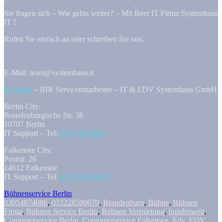
Sie fragen sich – Wie gehts weiter? – Mit Ihrer IT Firma Systemhaus
IT !
Rufen Sie einfach an oder schreiben Sie uns.
E-Mail: team@systemhaus.it
IT Firma
– IHR Servicemitarbeiter – IT & EDV Systemhaus GmbH
Berlin City:
Brandenburgische Str. 38
10707 Berlin
IT Support – Tel:
030 54874086
Falkensee City:
Poststr. 26
14612 Falkensee
IT Support – Tel:
03322 8509070
Bühnenservice Berlin
03054874086
,
033228509070
,
Brandenburg
,
Bühne
,
Bühnen
Firma
,
Bühnen Service Berlin
,
Bühnen Vermietung
,
bundesweit
,
Computerservice Berlin
,
Computerservice Falkensee
,
Edv
,
EDV