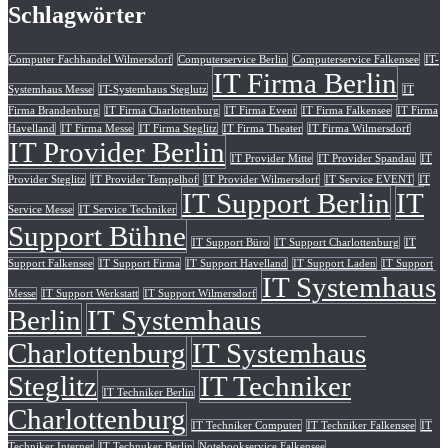
Schlagwörter
Computer Fachhandel Wilmersdorf
Computerservice Berlin
Computerservice Falkensee
IT-
IT Firma Berlin
Systemhaus Messe
IT-Systemhaus Steglutz
IT
Firma Brandenburg
IT Firma Charlottenburg
IT Firma Event
IT Firma Falkensee
IT Firma
Havelland
IT Firma Messe
IT Firma Steglitz
IT Firma Theater
IT Firma Wilmersdorf
IT Provider Berlin
IT Provider Mitte
IT Provider Spandau
IT
Provider Steglitz
IT Provider Tempelhof
IT Provider Wilmersdorf
IT Service EVENT
IT
IT Support Berlin
IT
Service Messe
IT Service Techniker
Support Bühne
IT Support Büro
IT Support Charlottenburg
IT
Support Falkensee
IT Support Firma
IT Support Havelland
IT Support Laden
IT Support
IT Systemhaus
Messe
IT Support Werkstatt
IT Support Wilmersdorf
Berlin
IT Systemhaus
Charlottenburg
IT Systemhaus
Steglitz
IT Techniker
IT Techniker Berlin
Charlottenburg
IT Techniker Computer
IT Techniker Falkensee
IT
Techniker Internet
IT Technuker Berlin
Notebookservice Falkensee