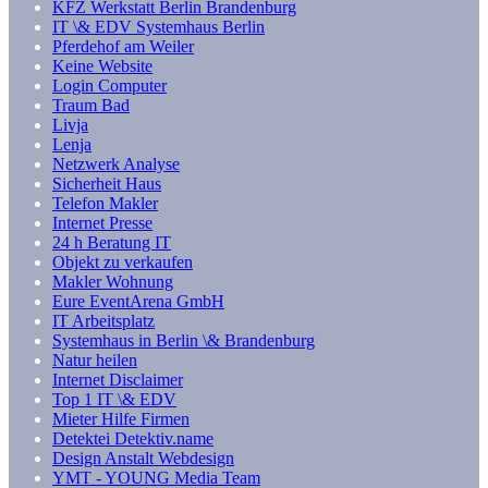
KFZ Werkstatt Berlin Brandenburg
IT \& EDV Systemhaus Berlin
Pferdehof am Weiler
Keine Website
Login Computer
Traum Bad
Livja
Lenja
Netzwerk Analyse
Sicherheit Haus
Telefon Makler
Internet Presse
24 h Beratung IT
Objekt zu verkaufen
Makler Wohnung
Eure EventArena GmbH
IT Arbeitsplatz
Systemhaus in Berlin \& Brandenburg
Natur heilen
Internet Disclaimer
Top 1 IT \& EDV
Mieter Hilfe Firmen
Detektei Detektiv.name
Design Anstalt Webdesign
YMT - YOUNG Media Team