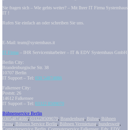
Sie fragen sich – Wie gehts weiter? – Mit Ihrer IT Firma Systemhaus
IT !
Rufen Sie einfach an oder schreiben Sie uns.
E-Mail: team@systemhaus.it
IT Firma
– IHR Servicemitarbeiter – IT & EDV Systemhaus GmbH
Berlin City:
Brandenburgische Str. 38
10707 Berlin
IT Support – Tel:
030 54874086
Falkensee City:
Poststr. 26
14612 Falkensee
IT Support – Tel:
03322 8509070
Bühnenservice Berlin
03054874086
,
033228509070
,
Brandenburg
,
Bühne
,
Bühnen
Firma
,
Bühnen Service Berlin
,
Bühnen Vermietung
,
bundesweit
,
Computerservice Berlin
,
Computerservice Falkensee
,
Edv
,
EDV