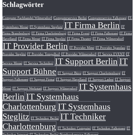
Schlagwörter
Computer Fachhandel Wilmersdorf
Computerservice Berlin
Computerservice Falkensee
IT-
IT Firma Berlin
Systemhaus Messe
IT-Systemhaus Steglutz
IT
Firma Brandenburg
IT Firma Charlottenburg
IT Firma Event
IT Firma Falkensee
IT Firma
Havelland
IT Firma Messe
IT Firma Steglitz
IT Firma Theater
IT Firma Wilmersdorf
IT Provider Berlin
IT Provider Mitte
IT Provider Spandau
IT
Provider Steglitz
IT Provider Tempelhof
IT Provider Wilmersdorf
IT Service EVENT
IT
IT Support Berlin
IT
Service Messe
IT Service Techniker
Support Bühne
IT Support Büro
IT Support Charlottenburg
IT
Support Falkensee
IT Support Firma
IT Support Havelland
IT Support Laden
IT Support
IT Systemhaus
Messe
IT Support Werkstatt
IT Support Wilmersdorf
Berlin
IT Systemhaus
Charlottenburg
IT Systemhaus
Steglitz
IT Techniker
IT Techniker Berlin
Charlottenburg
IT Techniker Computer
IT Techniker Falkensee
IT
Techniker Internet
IT Technuker Berlin
Notebookservice Falkensee