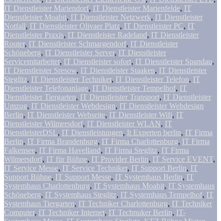
IT Dienstleister Mariendorf
,
IT Dienstleister Marienfelde
,
IT
Dienstleister Moabit
,
IT Dienstleister Netzwerk
,
IT Dienstleister
Notfall
,
IT Dienstleister Olivaer Platz
,
IT Dienstleister PC
,
IT
Dienstleister Praxis
,
IT Dienstleister Radeland
,
IT Dienstleister
Router
,
IT Dienstleister Schmargendorf
,
IT Dienstleister
Schöneberg
,
IT Dienstleister Server
,
IT Dienstleister
Servicemitarbeiter
,
IT Dienstleister sofort
,
IT Dienstleister Spandau
,
IT Dienstleister Sresow
,
IT Dienstleister Staaken
,
IT Dienstleister
Steglitz
,
IT Dienstleister Techniker
,
IT Dienstleister Telefon
,
IT
Dienstleister Telefonanlage
,
IT Dienstleister Tempelhof
,
IT
Dienstleister Tiergarten
,
IT Dienstleister Transport
,
IT Dienstleister
Umzug
,
IT Dienstleister Webdesign
,
IT Dienstleister Webdesign
Berlin
,
IT Dienstleister Webseite
,
IT Dienstleister Wifi
,
IT
Dienstleister Wilmersdorf
,
IT Dienstleister WLAN
,
IT
DienstleisterDSL
,
IT Dienstleistungen
,
It Experten berlin
,
IT Firma
Berlin
,
IT Firma Brandenburg
,
IT Firma Charlottenburg
,
IT Firma
Falkensee
,
IT Firma Havelland
,
IT Firma Steglitz
,
IT Firma
Wilmersdorf
,
IT für Bühne
,
IT Provider Berlin
,
IT Service EVENT
,
IT Service Messe
,
IT Service Techniker
,
IT Support Berlin
,
IT
Support Bühne
,
IT Support Messe
,
IT Systemhaus Berlin
,
IT
Systemhaus Charlottenburg
,
IT Systemhaus Moabit
,
IT Systemhaus
Schöneberg
,
IT Systemhaus Steglitz
,
IT Systemhaus Tempelhof
,
IT
Systemhaus Tiergarten
,
IT Techniker Charlottenburg
,
IT Techniker
Computer
,
IT Techniker Internet
,
IT Technuker Berlin
,
IT-