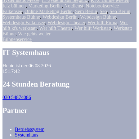
Systemhaus Messe
,
IT-Systemhaus Steglutz
,
KFZ Bühne Mieten
,
Kfz bühnen
,
Marketing Berlin
,
Notdienst
,
Notebookservice
Falkensee
,
Online Marketing Berlin
,
Sem Berlin
,
Seo
,
Seo Berlin
,
Systemhaus Bühne
,
Webdesign Berlin
,
Webdesign Bühne
,
Webdesign Falkensee
,
Webdesign Theater
,
Wer hilft Firma
,
Wer
hilft kfz werkstatt
,
Wer hilft Theater
,
Wer hilft Werkstatt
,
Werkstatt
Bühne
,
Wie gehts weiter
Bühnenservice
IT Systemhaus
Heute ist der 06.08.2026
15:17:43
24 Stunden Beratung
030 54874086
Partner
Betriebssystem
Systemhaus