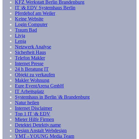
KFZ Werkstatt Berlin Brandenburg
IT \& EDV Systemhaus Berlin
Pferdehof am Weiler
Keine Website
Login Computer
Traum Bad
Livja
Lenja
Netzwerk Analyse
Sicherheit Haus
Telefon Makler
Internet Presse
24 h Beratung IT
Objekt zu verkaufen
Makler Wohnung
Eure EventArena GmbH
IT Arbeitsplatz
Systemhaus in Berlin \& Brandenburg
Natur heilen
Internet Disclaimer
Top 1 IT \& EDV
Mieter Hilfe Firmen
Detektei Detektiv.name
Design Anstalt Webdesign
YMT - YOUNG Media Team