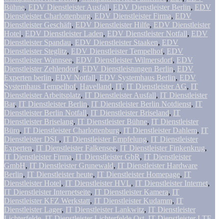
Bühne
,
EDV Dienstleister Ausfall
,
EDV Dienstleister Berlin
,
EDV
Dienstleister Charlottenburg
,
EDV Dienstleister Firma
,
EDV
Dienstleister Geschäft
,
EDV Dienstleister Hilfe
,
EDV Dienstleister
Hotel
,
EDV Dienstleister Laden
,
EDV Dienstleister Notfall
,
EDV
Dienstleister Spandau
,
EDV Dienstleister Staaken
,
EDV
Dienstleister Steglitz
,
EDV Dienstleister Tempelhof
,
EDV
Dienstleister Wannsee
,
EDV Dienstleister Wilmersdorf
,
EDV
Dienstleister Zehlendorf
,
EDV Dienstleistungen Berlin
,
EDV
Experten berlin
,
EDV Notfall
,
EDV Systemhaus Berlin
,
EDV
Systemhaus Tempelhof
,
Havelland
,
IT
,
IT Dienstleister AG
,
IT
Dienstleister Arbeitsplatz
,
IT Dienstleister Ausfall
,
IT Dienstleister
Bar
,
IT Dienstleister Berlin
,
IT Dienstleister Berlin Notdienst
,
IT
Dienstleister Berlin Notfall
,
IT Dienstleister Briseland
,
IT
Dienstleister Briselang
,
IT Dienstleister Bühne
,
IT Dienstleister
Büro
,
IT Dienstleister Charlottenburg
,
IT Dienstleister Dahlem
,
IT
Dienstleister DSL
,
IT Dienstleister Empfelung
,
IT Dienstleister
Experten
,
IT Dienstleister Falkensee
,
IT Dienstleister Finkenkrug
,
IT Dienstleister Firma
,
IT Dienstleister GbR
,
IT Dienstleister
GmbH
,
IT Dienstleister Grunewald
,
IT Dienstleister Hardware
Berlin
,
IT Dienstleister heute
,
IT Dienstleister Homepage
,
IT
Dienstleister Hotel
,
IT Dienstleister HVL
,
IT Dienstleister Internet
,
IT Dienstleister Internetseite
,
IT Dienstleister Kamera
,
IT
Dienstleister KFZ Werkstatt
,
IT Dienstleister Kudamm
,
IT
Dienstleister Lager
,
IT Dienstleister Lankwitz
,
IT Dienstleister
Lichterfelde
,
IT Dienstleister Lichterfelde Ost
,
IT Dienstleister LTE
,