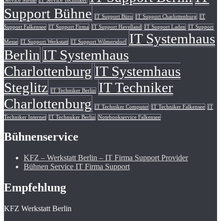
Service Messe
IT Service Techniker
Support Bühne
IT Support Büro
IT Support Charlottenburg
IT
Support Falkensee
IT Support Firma
IT Support Havelland
IT Support Laden
IT Support
IT Systemhaus
Messe
IT Support Werkstatt
IT Support Wilmersdorf
Berlin
IT Systemhaus
Charlottenburg
IT Systemhaus
Steglitz
IT Techniker
IT Techniker Berlin
Charlottenburg
IT Techniker Computer
IT Techniker Falkensee
IT
Techniker Internet
IT Technuker Berlin
Notebookservice Falkensee
Bühnenservice
KFZ – Werkstatt Berlin – IT Firma Support Provider
Bühnen Service IT Firma Support
Empfehlung
KFZ Werkstatt Berlin