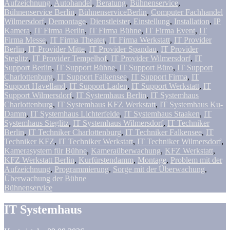
Aufzeichnung
,
Autohandel
,
Beratung
,
Bühnenservice
,
Bühnenservice Berlin
,
BühnenserviceBerlin
,
Computer Fachhandel
Wilmersdorf
,
Demontage
,
Dienstleister
,
Einstellung
,
Installation
,
IP
Kamera
,
IT Firma Berlin
,
IT Firma Bühne
,
IT Firma Event
,
IT
Firma Messe
,
IT Firma Theater
,
IT Firma Werkstatt
,
IT Provider
Berlin
,
IT Provider Mitte
,
IT Provider Spandau
,
IT Provider
Steglitz
,
IT Provider Tempelhof
,
IT Provider Wilmersdorf
,
IT
Support Berlin
,
IT Support Bühne
,
IT Support Büro
,
IT Support
Charlottenburg
,
IT Support Falkensee
,
IT Support Firma
,
IT
Support Havelland
,
IT Support Laden
,
IT Support Werkstatt
,
IT
Support Wilmersdorf
,
IT Systemhaus Berlin
,
IT Systemhaus
Charlottenburg
,
IT Systemhaus KFZ Werkstatt
,
IT Systemhaus Ku-
Damm
,
IT Systemhaus Lichterfelde
,
IT Systemhaus Staaken
,
IT
Systemhaus Steglitz
,
IT Systemhaus Wilmersdorf
,
IT Techniker
Berlin
,
IT Techniker Charlottenburg
,
IT Techniker Falkensee
,
IT
Techniker KFZ
,
IT Techniker Werkstatt
,
IT Techniker Wilmersdorf
,
Kamerasystem für Bühne
,
Kameraüberwachung
,
KFZ Werkstatt
,
KFZ Werkstatt Berlin
,
Kurfürstendamm
,
Montage
,
Problem mit der
Aufzeichnung
,
Programmierung
,
Sorge mit der Überwachung
,
Überwachung der Bühne
Bühnenservice
IT Systemhaus