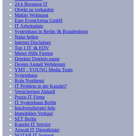
24 h Beratung IT
Objekt zu verkaufen
Makler Wohnung
Eure EventArena GmbH
IT Arbeitsplatz
Systemhaus in Berlin \& Brandenburg
Natur heilen
Internet Disclaimer
Top 1 IT \& EDV
Mieter Hilfe Firmen
Detektei Detektiv.name
Design Anstalt Webdesign
YMT - YOUNG Media Team
Systemhaus
Rohr Notdienst
IT Problem in der Kanzlei?
Versicherung Aktuell
Praxis IT Firma
IT Systemhaus Berlin
Insolvenzberater Info
Immobilien Verkauf
SET Berlin
Kanzlei IT Service
Anwalt IT Dienstleister
NOTAR IT Support