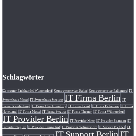
Schlagwörter
Computer Fachhandel Wilmersdorf
Computerservice Berlin
Computerservice Falkensee
IT-
IT Firma Berlin
Systemhaus Messe
IT-Systemhaus Steglutz
IT
Firma Brandenburg
IT Firma Charlottenburg
IT Firma Event
IT Firma Falkensee
IT Firma
Havelland
IT Firma Messe
IT Firma Steglitz
IT Firma Theater
IT Firma Wilmersdorf
IT Provider Berlin
IT Provider Mitte
IT Provider Spandau
IT
Provider Steglitz
IT Provider Tempelhof
IT Provider Wilmersdorf
IT Service EVENT
IT
IT Support Berlin
IT