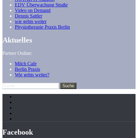
EDV Überwachung Straße
Video on Demand
Dennis Sattler
wie gehts weiter
Physiotherapie Praxis Berlin
Aktuelles
Partner Online:
Milch Cafe
Berlin Praxis
Wie gehts weiter?
Facebook