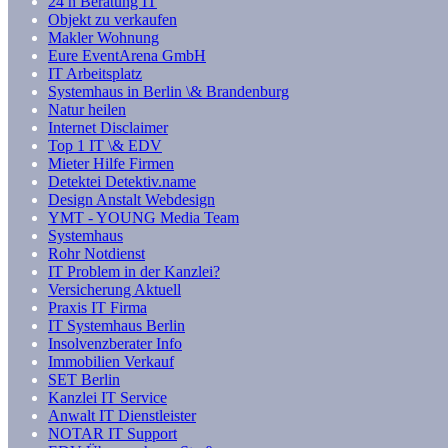
24 h Beratung IT
Objekt zu verkaufen
Makler Wohnung
Eure EventArena GmbH
IT Arbeitsplatz
Systemhaus in Berlin \& Brandenburg
Natur heilen
Internet Disclaimer
Top 1 IT \& EDV
Mieter Hilfe Firmen
Detektei Detektiv.name
Design Anstalt Webdesign
YMT - YOUNG Media Team
Systemhaus
Rohr Notdienst
IT Problem in der Kanzlei?
Versicherung Aktuell
Praxis IT Firma
IT Systemhaus Berlin
Insolvenzberater Info
Immobilien Verkauf
SET Berlin
Kanzlei IT Service
Anwalt IT Dienstleister
NOTAR IT Support