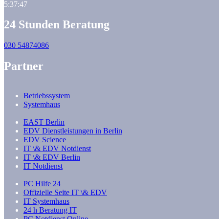
5:37:48
24 Stunden Beratung
030 54874086
Partner
Betriebssystem
Systemhaus
EAST Berlin
EDV Dienstleistungen in Berlin
EDV Science
IT \& EDV Notdienst
IT \& EDV Berlin
IT Notdienst
PC Hilfe 24
Offizielle Seite IT \& EDV
IT Systemhaus
24 h Beratung IT
PC Notdienst Online