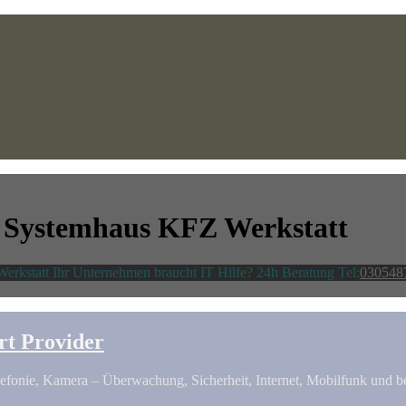
 Systemhaus KFZ Werkstatt
rkstatt Ihr Unternehmen braucht IT Hilfe? 24h Beratung Tel:
030548
rt Provider
efonie, Kamera – Überwachung, Sicherheit, Internet, Mobilfunk und be