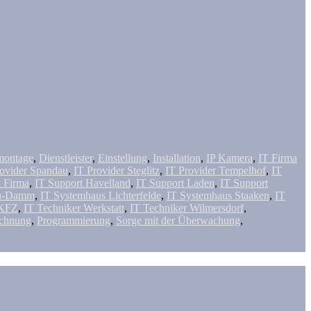
ontage
,
Dienstleister
,
Einstellung
,
Installation
,
IP Kamera
,
IT Firma
rovider Spandau
,
IT Provider Steglitz
,
IT Provider Tempelhof
,
IT
t Firma
,
IT Support Havelland
,
IT Support Laden
,
IT Support
Ku-Damm
,
IT Systemhaus Lichterfelde
,
IT Systemhaus Staaken
,
IT
 KFZ
,
IT Techniker Werkstatt
,
IT Techniker Wilmersdorf
,
ichnung
,
Programmierung
,
Sorge mit der Überwachung
,