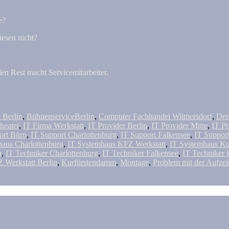
e?
iesen nicht?
den Rest macht Servicemitarbeiter.
 Berlin
,
BühnenserviceBerlin
,
Computer Fachhandel Wilmersdorf
,
Dem
heater
,
IT Firma Werkstatt
,
IT Provider Berlin
,
IT Provider Mitte
,
IT P
ort Büro
,
IT Support Charlottenburg
,
IT Support Falkensee
,
IT Suppor
aus Charlottenburg
,
IT Systemhaus KFZ Werkstatt
,
IT Systemhaus 
n
,
IT Techniker Charlottenburg
,
IT Techniker Falkensee
,
IT Techniker
 Werkstatt Berlin
,
Kurfürstendamm
,
Montage
,
Problem mit der Aufze