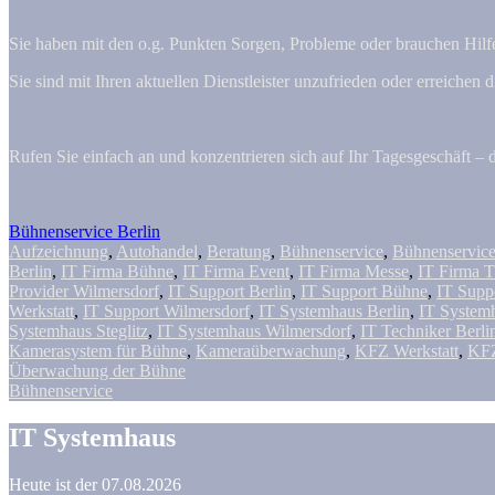
Sie haben mit den o.g. Punkten Sorgen, Probleme oder brauchen Hilf
Sie sind mit Ihren aktuellen Dienstleister unzufrieden oder erreichen d
Rufen Sie einfach an und konzentrieren sich auf Ihr Tagesgeschäft – 
Bühnenservice Berlin
Aufzeichnung
,
Autohandel
,
Beratung
,
Bühnenservice
,
Bühnenservice
Berlin
,
IT Firma Bühne
,
IT Firma Event
,
IT Firma Messe
,
IT Firma T
Provider Wilmersdorf
,
IT Support Berlin
,
IT Support Bühne
,
IT Supp
Werkstatt
,
IT Support Wilmersdorf
,
IT Systemhaus Berlin
,
IT Systemh
Systemhaus Steglitz
,
IT Systemhaus Wilmersdorf
,
IT Techniker Berli
Kamerasystem für Bühne
,
Kameraüberwachung
,
KFZ Werkstatt
,
KFZ
Überwachung der Bühne
Bühnenservice
IT Systemhaus
Heute ist der 07.08.2026