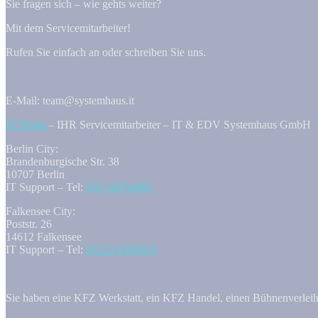
Sie fragen sich – wie gehts weiter?
Mit dem Servicemitarbeiter!
Rufen Sie einfach an oder schreiben Sie uns.
E-Mail: team@systemhaus.it
IT Firma
– IHR Servicemitarbeiter – IT & EDV Systemhaus GmbH
Berlin City:
Brandenburgische Str. 38
10707 Berlin
IT Support – Tel:
030 54874086
Falkensee City:
Poststr. 26
14612 Falkensee
IT Support – Tel:
03322 8509070
Sie haben eine KFZ Werkstatt, ein KFZ Handel, einen Bühnenverleih, 