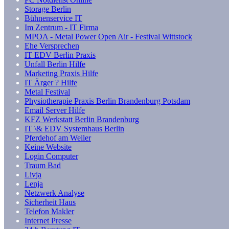
Storage Berlin
Bühnenservice IT
Im Zentrum - IT Firma
MPOA - Metal Power Open Air - Festival Wittstock
Ehe Versprechen
IT EDV Berlin Praxis
Unfall Berlin Hilfe
Marketing Praxis Hilfe
IT Ärger ? Hilfe
Metal Festival
Physiotherapie Praxis Berlin Brandenburg Potsdam
Email Server Hilfe
KFZ Werkstatt Berlin Brandenburg
IT \& EDV Systemhaus Berlin
Pferdehof am Weiler
Keine Website
Login Computer
Traum Bad
Livja
Lenja
Netzwerk Analyse
Sicherheit Haus
Telefon Makler
Internet Presse