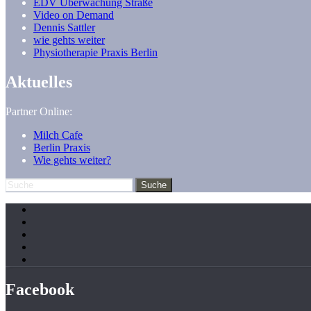
EDV Überwachung Straße
Video on Demand
Dennis Sattler
wie gehts weiter
Physiotherapie Praxis Berlin
Aktuelles
Partner Online:
Milch Cafe
Berlin Praxis
Wie gehts weiter?
Facebook